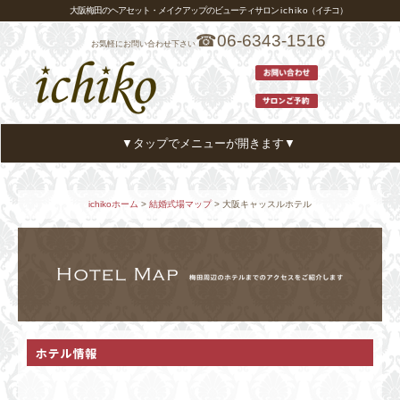
大阪梅田のヘアセット・メイクアップのビューティサロン i c h i k o（イチコ）
☎06-6343-1516
お気軽にお問い合わせ下さい
▼タップでメニューが開きます▼
ホーム
HOME
ichikoホーム
>
結婚式場マップ
> 大阪キャッスルホテル
メニュー・プライス
MENU
ヘアカタログ
HAIR CATALOG
スタイリスト
STYLIST
アクセス
ACCESS
お客様の声
VOICE