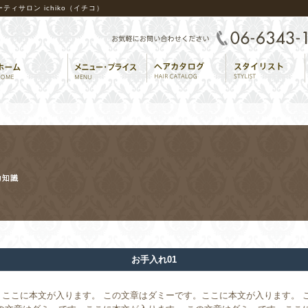
ィサロン ichiko（イチコ）
お手入れ01
ここに本文が入ります。 この文章はダミーです。ここに本文が入ります。 