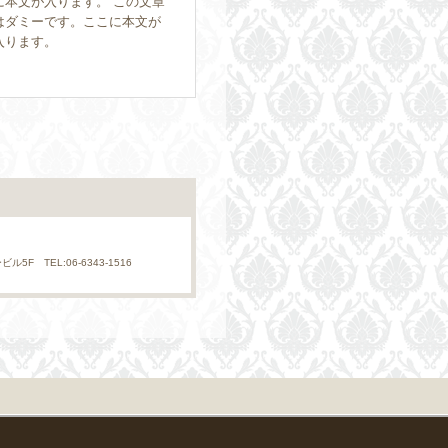
に本文が入ります。 この文章
はダミーです。ここに本文が
入ります。
F TEL:06-6343-1516