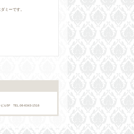
はダミーです。
。
。
。
F TEL:06-6343-1516