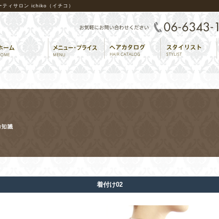
ィサロン ichiko（イチコ）
着付け02