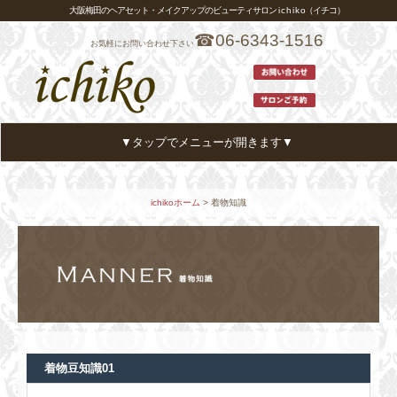
大阪梅田のヘアセット・メイクアップのビューティサロン i c h i k o（イチコ）
☎06-6343-1516
お気軽にお問い合わせ下さい
▼タップでメニューが開きます▼
ホーム
HOME
ichikoホーム
> 着物知識
メニュー・プライス
MENU
ヘアカタログ
HAIR CATALOG
スタイリスト
STYLIST
アクセス
ACCESS
着物豆知識01
お客様の声
VOICE