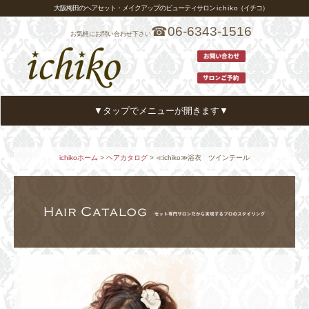
大阪梅田のヘアセット・メイクアップのビューティサロン i c h i k o（イチコ）
☎06-6343-1516
お気軽にお問い合わせ下さい
▼タップでメニューが開きます▼
ホーム
HOME
ichikoホーム
>
ヘアカタログ
> ≪ichiko≫浴衣 ツインテール
メニュー・プライス
MENU
ヘアカタログ
HAIR CATALOG
スタイリスト
STYLIST
アクセス
ACCESS
お客様の声
VOICE