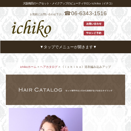
大阪梅田のヘアセット・メイクアップのビューティサロン i c h i k o（イチコ）
☎06-6343-1516
お気軽にお問い合わせ下さい
▼タップでメニューが開きます▼
ホーム
HOME
ichikoホーム
>
ヘアカタログ
> 《ｉｃｈｉｋｏ》浴衣編み込みアップ
メニュー・プライス
MENU
ヘアカタログ
HAIR CATALOG
スタイリスト
STYLIST
アクセス
ACCESS
お客様の声
VOICE