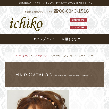
大阪梅田のヘアセット・メイクアップのビューティサロン i c h i k o（イチコ）
☎06-6343-1516
お気軽にお問い合わせ下さい
▼タップでメニューが開きます▼
ホーム
HOME
ichikoホーム
>
ヘアカタログ
> 《ichiko》スプリング☆キュートヘアー
メニュー・プライス
MENU
ヘアカタログ
HAIR CATALOG
スタイリスト
STYLIST
アクセス
ACCESS
お客様の声
VOICE