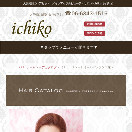
大阪梅田のヘアセット・メイクアップのビューティサロン i c h i k o（イチコ）
☎06-6343-1516
お気軽にお問い合わせ下さい
▼タップでメニューが開きます▼
ホーム
HOME
ichikoホーム
>
ヘアカタログ
> 《ｉｃｈｉｋｏ》オールバックシニヨン
メニュー・プライス
MENU
ヘアカタログ
HAIR CATALOG
スタイリスト
STYLIST
アクセス
ACCESS
お客様の声
VOICE