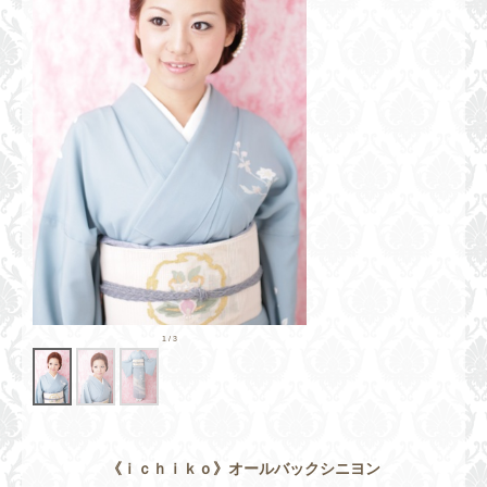
《ｉｃｈｉｋｏ》オールバックシニヨン