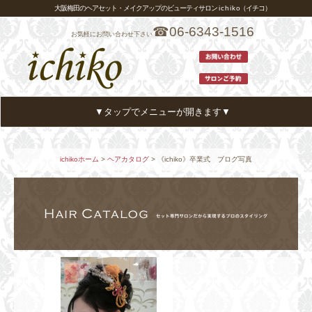
大阪梅田のヘアセット・メイクアップのビューティサロン i c h i k o（イチコ）
☎06-6343-1516
お気軽にお問い合わせ下さい
▼タップでメニューが開きます▼
ホーム
HOME
ichikoホーム
>
ヘアカタログ
> 《ichiko》卒業式 ブログ写真
メニュー・プライス
MENU
ヘアカタログ
HAIR CATALOG
スタイリスト
STYLIST
アクセス
ACCESS
お客様の声
VOICE